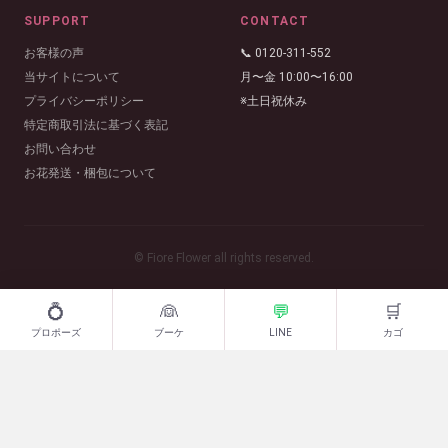
SUPPORT
CONTACT
お客様の声
📞 0120-311-552
当サイトについて
月〜金 10:00〜16:00
プライバシーポリシー
※土日祝休み
特定商取引法に基づく表記
お問い合わせ
お花発送・梱包について
© Fiore Flower all rights reserved.
💍
👰
💬
🛒
プロポーズ
ブーケ
LINE
カゴ