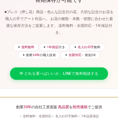
■プレス（押し花）商品・色んな記念日の花、大切な記念のお花を
職人の手でアート作品へ。
お花の種類・本数・状態に合わせた最
適な保存方法をご提案します。
送料無料・全国対応・1年保証付
き。
✦
送料無料
✦
1年保証
付き
✦
名入れ印字
無料
✦ 創業
30年
の職人技術
✦
全国対応
・発送OK
💬 どれを選べばいいか、LINEで無料相談する
創業
30年
の自社工房直販
高品質
を
卸売価格
でご提供
✓ 送料無料・全国対応
✓ 名入れ印字無料
✓ 1年品質保証