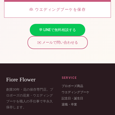
👰 ウエディングブーケを保存
💬 LINEで無料相談する
✉️ メールで問い合わせる
SERVICE
Fiore Flower
プロポーズ商品
創業30年・花の保存専門店。プ
ウエディングブーケ
ロポーズの花束・ウエディング
記念日・誕生日
ブーケを職人の手仕事で半永久
退職・卒業
保存します。