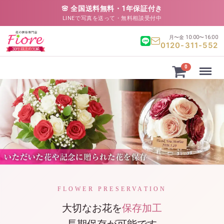
🌸 全国送料無料・1年保証付き
LINEで写真を送って・無料相談受付中
月〜金 10:00〜16:00
0120-311-552
Menu
0
FLOWER PRESERVATION
大切なお花を
保存加工
長期保存が可能です