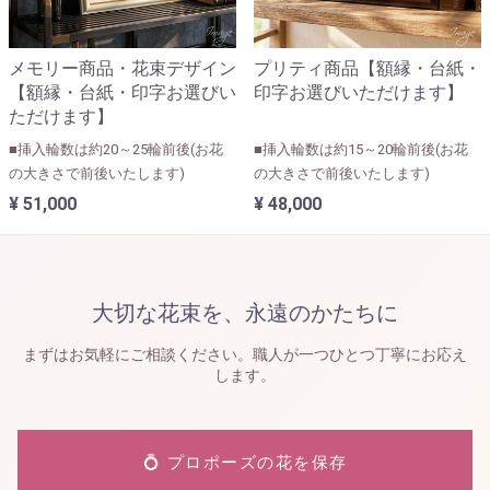
メモリー商品・花束デザイン
プリティ商品【額縁・台紙・
【額縁・台紙・印字お選びい
印字お選びいただけます】
ただけます】
■挿入輪数は約20～25輪前後(お花
■挿入輪数は約15～20輪前後(お花
の大きさで前後いたします)
の大きさで前後いたします)
¥ 51,000
¥ 48,000
大切な花束を、永遠のかたちに
まずはお気軽にご相談ください。職人が一つひとつ丁寧にお応え
します。
💍 プロポーズの花を保存