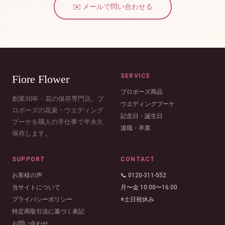
✉️ メールで問い合わせる
SERVICE
Fiore Flower
プロポーズ商品
創業30年・花の保存専門店。プ
ウエディングブーケ
ロポーズの花束・ウエディング
記念日・誕生日
ブーケを職人の手仕事で半永久
退職・卒業
保存します。
SUPPORT
CONTACT
お客様の声
📞 0120-311-552
当サイトについて
月〜金 10:00〜16:00
プライバシーポリシー
※土日祝休み
特定商取引法に基づく表記
お問い合わせ