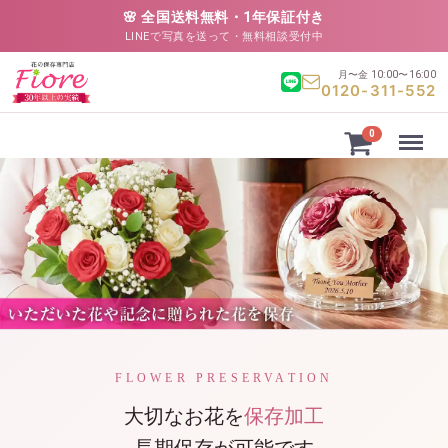
🌸 全国送料無料・1年保証付き
LINEで写真を送って・無料相談受付中
月〜金 10:00〜16:00
0120-311-552
Menu
0
FLOWER PRESERVATION
大切なお花を
保存加工
長期保存が可能です