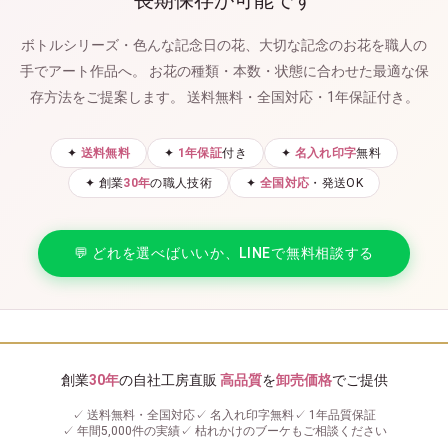
ボトルシリーズ・色んな記念日の花、大切な記念のお花を職人の
手でアート作品へ。
お花の種類・本数・状態に合わせた最適な保
存方法をご提案します。
送料無料・全国対応・1年保証付き。
✦
送料無料
✦
1年保証
付き
✦
名入れ印字
無料
✦ 創業
30年
の職人技術
✦
全国対応
・発送OK
💬 どれを選べばいいか、LINEで無料相談する
創業
30年
の自社工房直販
高品質
を
卸売価格
でご提供
✓ 送料無料・全国対応
✓ 名入れ印字無料
✓ 1年品質保証
✓ 年間5,000件の実績
✓ 枯れかけのブーケもご相談ください