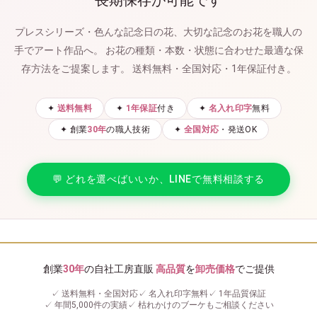
プレスシリーズ・色んな記念日の花、大切な記念のお花を職人の
手でアート作品へ。
お花の種類・本数・状態に合わせた最適な保
存方法をご提案します。
送料無料・全国対応・1年保証付き。
✦
送料無料
✦
1年保証
付き
✦
名入れ印字
無料
✦ 創業
30年
の職人技術
✦
全国対応
・発送OK
💬 どれを選べばいいか、LINEで無料相談する
創業
30年
の自社工房直販
高品質
を
卸売価格
でご提供
✓ 送料無料・全国対応
✓ 名入れ印字無料
✓ 1年品質保証
✓ 年間5,000件の実績
✓ 枯れかけのブーケもご相談ください