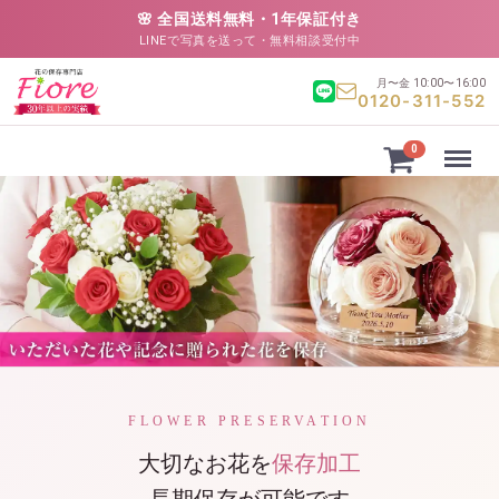
🌸 全国送料無料・1年保証付き
LINEで写真を送って・無料相談受付中
月〜金 10:00〜16:00
0120-311-552
Menu
0
FLOWER PRESERVATION
大切なお花を
保存加工
長期保存が可能です