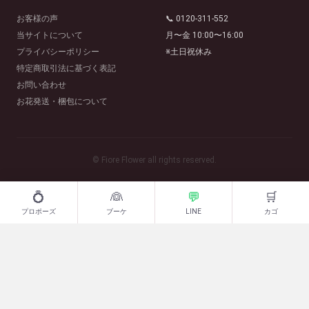
お客様の声
📞 0120-311-552
当サイトについて
月〜金 10:00〜16:00
プライバシーポリシー
※土日祝休み
特定商取引法に基づく表記
お問い合わせ
お花発送・梱包について
© Fiore Flower all rights reserved.
💍
👰
💬
🛒
プロポーズ
ブーケ
LINE
カゴ