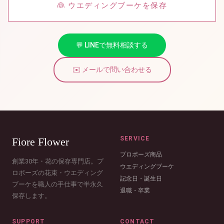
👰 ウエディングブーケを保存
💬 LINEで無料相談する
✉️ メールで問い合わせる
SERVICE
Fiore Flower
プロポーズ商品
創業30年・花の保存専門店。プ
ウエディングブーケ
ロポーズの花束・ウエディング
記念日・誕生日
ブーケを職人の手仕事で半永久
退職・卒業
保存します。
SUPPORT
CONTACT