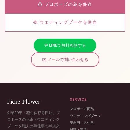
💍 プロポーズの花を保存
👰 ウエディングブーケを保存
💬 LINEで無料相談する
✉️ メールで問い合わせる
SERVICE
Fiore Flower
プロポーズ商品
創業30年・花の保存専門店。プ
ウエディングブーケ
ロポーズの花束・ウエディング
記念日・誕生日
ブーケを職人の手仕事で半永久
退職・卒業