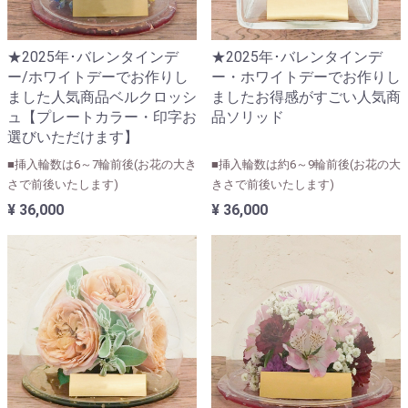
★2025年･バレンタインデ
★2025年･バレンタインデ
ー/ホワイトデーでお作りし
ー・ホワイトデーでお作りし
ました人気商品ベルクロッシ
ましたお得感がすごい人気商
ュ【プレートカラー・印字お
品ソリッド
選びいただけます】
■挿入輪数は6～7輪前後(お花の大き
■挿入輪数は約6～9輪前後(お花の大
さで前後いたします)
きさで前後いたします)
¥ 36,000
¥ 36,000