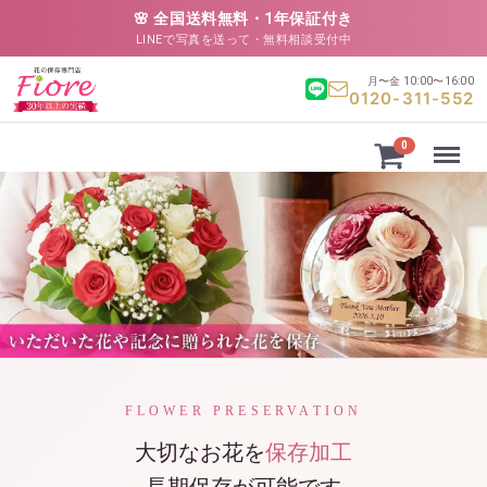
🌸 全国送料無料・1年保証付き
LINEで写真を送って・無料相談受付中
月〜金 10:00〜16:00
0120-311-552
Menu
0
FLOWER PRESERVATION
大切なお花を
保存加工
長期保存が可能です