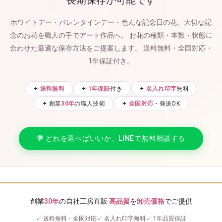
ホワイトデー・バレンタインデー・色んな記念日の花、大切な記
念のお花を職人の手でアート作品へ。
お花の種類・本数・状態に
合わせた最適な保存方法をご提案します。
送料無料・全国対応・
1年保証付き。
✦
送料無料
✦
1年保証
付き
✦
名入れ印字
無料
✦ 創業
30年
の職人技術
✦
全国対応
・発送OK
💬 どれを選べばいいか、LINEで無料相談する
創業
30年
の自社工房直販
高品質
を
卸売価格
でご提供
✓ 送料無料・全国対応
✓ 名入れ印字無料
✓ 1年品質保証