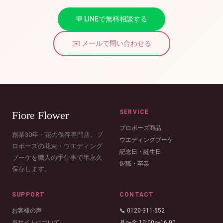
💬 LINEで無料相談する
✉️ メールで問い合わせる
SERVICE
Fiore Flower
プロポーズ商品
創業30年・花の保存専門店。プ
ウエディングブーケ
ロポーズの花束・ウエディング
記念日・誕生日
ブーケを職人の手仕事で半永久
退職・卒業
保存します。
SUPPORT
CONTACT
お客様の声
📞 0120-311-552
当サイトについて
月〜金 10:00〜16:00