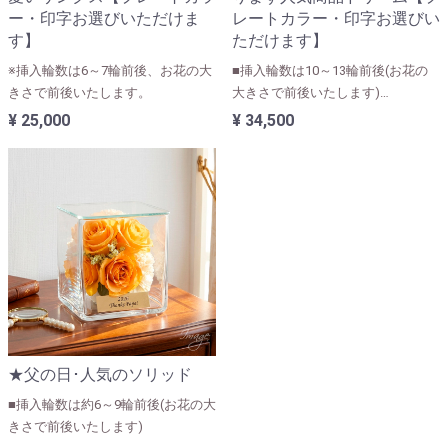
ー・印字お選びいただけま
レートカラー・印字お選びい
す】
ただけます】
※挿入輪数は6～7輪前後、お花の大
■挿入輪数は10～13輪前後(お花の
きさで前後いたします。
大きさで前後いたします)
■ユリ・カサブランカなど大きなお
¥ 25,000
¥ 34,500
花が入ります。
★父の日･人気のソリッド
■挿入輪数は約6～9輪前後(お花の大
きさで前後いたします)