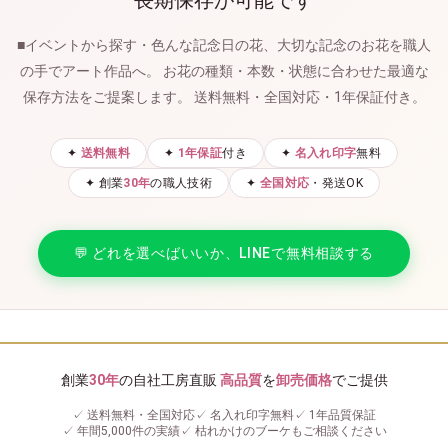
■イベントから探す・色んな記念日の花、大切な記念のお花を職人
の手でアート作品へ。
お花の種類・本数・状態に合わせた最適な
保存方法をご提案します。
送料無料・全国対応・1年保証付き。
✦
送料無料
✦
1年保証
付き
✦
名入れ印字
無料
✦ 創業
30年
の職人技術
✦
全国対応
・発送OK
💬 どれを選べばいいか、LINEで無料相談する
創業
30年
の自社工房直販
高品質
を
卸売価格
でご提供
✓ 送料無料・全国対応
✓ 名入れ印字無料
✓ 1年品質保証
✓ 年間5,000件の実績
✓ 枯れかけのブーケもご相談ください