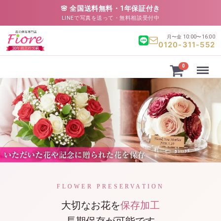
🌸 全国送料無料・1年保証付き
LINEで写真を送って・無料相談受付中
月〜金 10:00〜16:00
0120-311-552
Menu
0
FLOWER PRESERVATION
大切なお花を
保存加工
長期保存が可能です