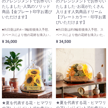
のアレンジメントでお作りい
のアレンジメントでお作りい
たしました･人気のソリッド
たしました･お花がたくさん
商品【金プレート印字お選び
入ります人気商品ドリーム
いただけます】
【プレートカラー・印字お選
びいただけます】
■向日葵は約4～5輪前後挿入予想、
■向日葵は約5輪前後挿入予想、ス
スペースにより他の花材を挿入いた
ペースにより他の花材を挿入いたし
します(お花の大きさで前後いたし
ます(お花の大きさで前後いたしま
¥ 36,000
¥ 34,500
ます)
す)
★夏を代表する花・ヒマワリ
★夏を代表する花・ヒマワリ
のアレンジメントでお作りい