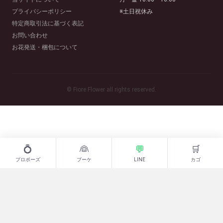
プライバシーポリシー
※土日祝休み
特定商取引法に基づく表記
お問い合わせ
お花発送・梱包について
© Fiore Flower all rights reserved.
💍
👰
💬
🛒
プロポーズ
ブーケ
LINE
カゴ