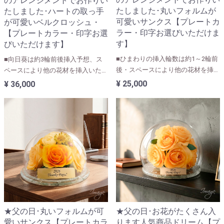
のアレンジメントでお作りい
たしました･丸いフォルムが
たしました･ハートの取っ手
可愛いサンクス【プレートカ
が可愛いベルクロッシュ・
ラー・印字お選びいただけま
【プレートカラー・印字お選
す】
びいただけます】
■ひまわりの挿入輪数は約1～2輪前
■向日葵は約3輪前後挿入予想、ス
後・スペースにより他の花材を挿入
ペースにより他の花材を挿入いたし
いたします(お花の大きさで前後い
ます(お花の大きさで前後いたしま
¥ 25,000
¥ 36,000
たします)
す)
★父の日･丸いフォルムが可
★父の日･お花がたくさん入
愛いサンクス【プレートカラ
ります人気商品ドリーム【プ