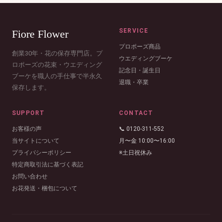
SERVICE
Fiore Flower
プロポーズ商品
創業30年・花の保存専門店。プ
ウエディングブーケ
ロポーズの花束・ウエディング
記念日・誕生日
ブーケを職人の手仕事で半永久
退職・卒業
保存します。
SUPPORT
CONTACT
お客様の声
📞 0120-311-552
当サイトについて
月〜金 10:00〜16:00
プライバシーポリシー
※土日祝休み
特定商取引法に基づく表記
お問い合わせ
お花発送・梱包について