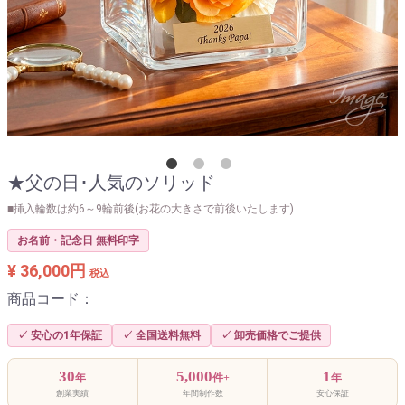
★父の日･人気のソリッド
■挿入輪数は約6～9輪前後(お花の大きさで前後いたします)
お名前・記念日 無料印字
¥ 36,000円
税込
商品コード：
✓ 安心の1年保証
✓ 全国送料無料
✓ 卸売価格でご提供
30
5,000
1
年
件+
年
創業実績
年間制作数
安心保証