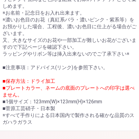
しめます。
※お名前・記念日をお入れ出来ます。
※濃いお色目のお花（真紅系バラ・濃いピンク・紫系等）を
お預かりした場合、工程後、濃いお色目に仕上がる場合がご
ざいます。
又、大きなサイズのお花や一部加工が難しいお花がございま
すので下記ページを確認下さい。
ラッピングやリボン等は挿入出来ないのでご了承下さい※
■注意事項：
アドバイス(リンク)
を参照下さい。
■保存方法：ドライ加工
■プレートカラー、ネームの底面のプレートへの印字は選べ
ません。
■1個サイズ：123mm(W)×123mm(H)×126mm
■菅原工芸硝子・日本製
※すべて手作りによる日本国内で製作される確かな品質のス
ガハラガラス