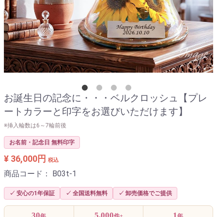
お誕生日の記念に・・・ベルクロッシュ【プレ
ートカラーと印字をお選びいただけます】
※挿入輪数は6～7輪前後
お名前・記念日 無料印字
¥ 36,000円
税込
商品コード：
B03t-1
✓ 安心の1年保証
✓ 全国送料無料
✓ 卸売価格でご提供
30
5,000
1
年
件+
年