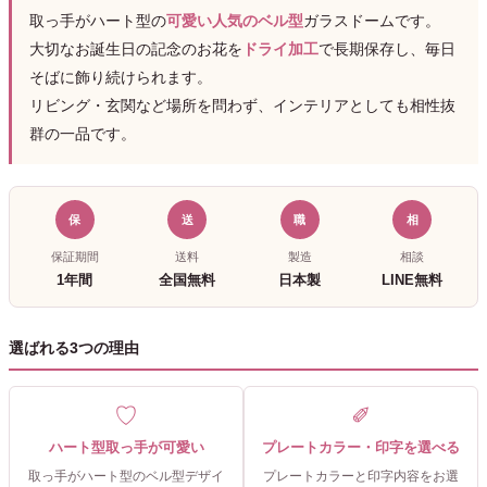
取っ手がハート型の
可愛い人気のベル型
ガラスドームです。
大切なお誕生日の記念のお花を
ドライ加工
で長期保存し、毎日
そばに飾り続けられます。
リビング・玄関など場所を問わず、インテリアとしても相性抜
群の一品です。
保
送
職
相
保証期間
送料
製造
相談
1年間
全国無料
日本製
LINE無料
選ばれる3つの理由
♡
✐
ハート型取っ手が可愛い
プレートカラー・印字を選べる
取っ手がハート型のベル型デザイ
プレートカラーと印字内容をお選