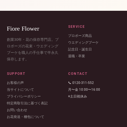
SERVICE
Fiore Flower
プロポーズ商品
創業30年・花の保存専門店。プ
ウエディングブーケ
ロポーズの花束・ウエディング
記念日・誕生日
ブーケを職人の手仕事で半永久
退職・卒業
保存します。
SUPPORT
CONTACT
お客様の声
📞 0120-311-552
当サイトについて
月〜金 10:00〜16:00
プライバシーポリシー
※土日祝休み
特定商取引法に基づく表記
お問い合わせ
お花発送・梱包について