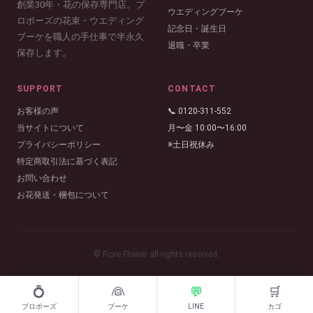
創業30年・花の保存専門店。プ
ウエディングブーケ
ロポーズの花束・ウエディング
記念日・誕生日
ブーケを職人の手仕事で半永久
退職・卒業
保存します。
SUPPORT
CONTACT
お客様の声
📞 0120-311-552
当サイトについて
月〜金 10:00〜16:00
プライバシーポリシー
※土日祝休み
特定商取引法に基づく表記
お問い合わせ
お花発送・梱包について
© Fiore Flower all rights reserved.
💍
👰
💬
🛒
プロポーズ
ブーケ
LINE
カゴ