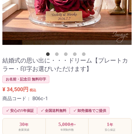
結婚式の思い出に・・・ドリーム【プレートカ
ラー・印字お選びいただけます】
お名前・記念日 無料印字
¥ 34,500円
税込
商品コード：
B06c-1
✓ 安心の1年保証
✓ 全国送料無料
✓ 卸売価格でご提供
30
5,000
1
年
件+
年
創業実績
年間制作数
安心保証