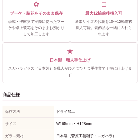
✿
□
ブーケ・装花をそのまま保存
最大12輪前後挿入可
挙式・披露宴で実際に使ったブー
通常サイズのお花を10〜12輪前後
ケや卓上装花をそのままお預かり
挿入可能。装飾品も一緒に入れら
して加工します
れます
★
日本製・職人手仕上げ
スガハラガラス（日本製）を職人がひとつひとつ手作業で丁寧に仕上げま
す
商品仕様
保存方法
ドライ加工
サイズ
W165mm × H128mm
ガラス素材
日本製（菅原工芸硝子・スガハラ）