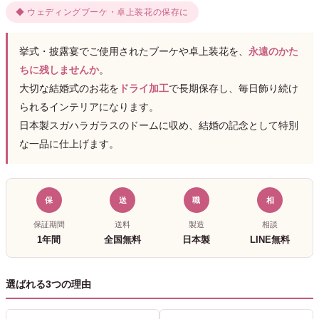
◆ ウェディングブーケ・卓上装花の保存に
挙式・披露宴でご使用されたブーケや卓上装花を、
永遠のかた
ちに残しませんか
。
大切な結婚式のお花を
ドライ加工
で長期保存し、毎日飾り続け
られるインテリアになります。
日本製スガハラガラスのドームに収め、結婚の記念として特別
な一品に仕上げます。
保
送
職
相
保証期間
送料
製造
相談
1年間
全国無料
日本製
LINE無料
選ばれる3つの理由