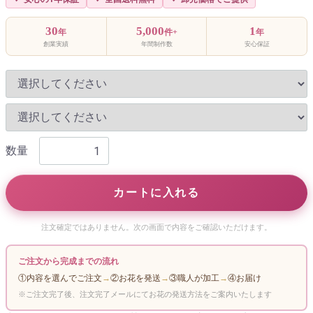
30
5,000
1
年
件+
年
創業実績
年間制作数
安心保証
数量
カートに入れる
注文確定ではありません。次の画面で内容をご確認いただけます。
ご注文から完成までの流れ
①内容を選んでご注文
→
②お花を発送
→
③職人が加工
→
④お届け
※ご注文完了後、注文完了メールにてお花の発送方法をご案内いたします