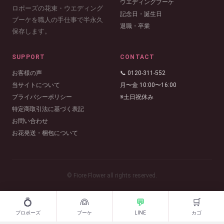
ウエディングブーケ
ロポーズの花束・ウエディング
記念日・誕生日
ブーケを職人の手仕事で半永久
退職・卒業
保存します。
SUPPORT
CONTACT
お客様の声
📞 0120-311-552
当サイトについて
月〜金 10:00〜16:00
プライバシーポリシー
※土日祝休み
特定商取引法に基づく表記
お問い合わせ
お花発送・梱包について
© Fiore Flower all rights reserved.
💍
👰
💬
🛒
プロポーズ
ブーケ
LINE
カゴ