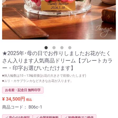
★2025年･母の日でお作りしましたお花がたく
さん入ります人気商品ドリーム【プレートカラ
ー・印字お選びいただけます】
■挿入輪数は10～13輪前後(お花の大きさで前後いたします)
■ユリ・カサブランカなど大きなお花が入ります。
お名前・記念日 無料印字
¥ 34,500円
税込
商品コード：
B06c-1
✓ 安心の1年保証
✓ 全国送料無料
✓ 卸売価格でご提供