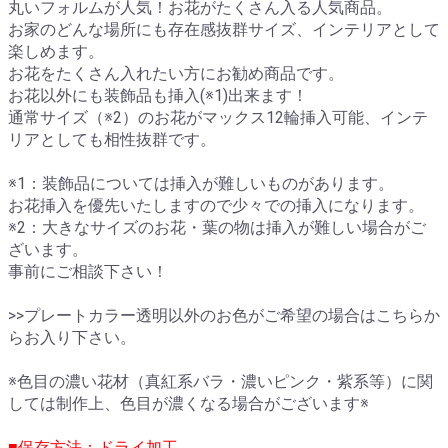
丸いフォルムが人気！お花がたくさん入る人気商品。
お家のどんな場所にも存在感抜群サイズ、インテリアとして
楽しめます。
お花をたくさん入れたい方にお勧め商品です。
お花以外にも装飾品も挿入(※1)出来ます！
通常サイズ（※2）のお花がマックス12輪挿入可能、インテ
リアとしても相性抜群です。
※1：装飾品については挿入が難しいものがあります。
お花挿入を優先いたしますので少々での挿入になります。
※2：大きなサイズのお花・葉の物は挿入が難しい場合がご
ざいます。
事前にご相談下さい！
>>プレートカラー透明以外のお色がご希望の場合はこちらか
らお入り下さい。
※色目の濃い花材（真紅系バラ・濃いピンク・紫系等）に関
しては制作上、色目が濃くなる場合がございます※
■保存方法：ドライ加工