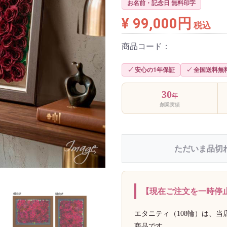
お名前・記念日 無料印字
¥ 99,000円
税込
商品コード：
✓ 安心の1年保証
✓ 全国送料無
30
年
創業実績
ただいま品切
【現在ご注文を一時停
エタニティ（108輪）は、
商品です。