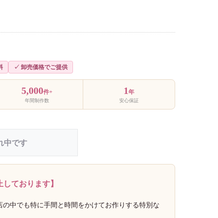
料
✓ 卸売価格でご提供
5,000
1
件+
年
年間制作数
安心保証
れ中です
止しております】
当店の中でも特に手間と時間をかけてお作りする特別な