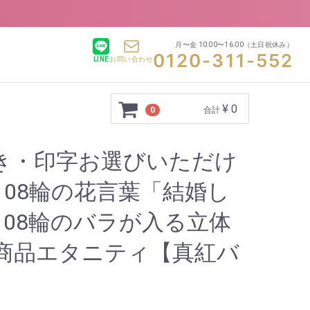
月〜金 10:00〜16:00
（土日祝休み）
0120-311-552
LINE
お問い合わせ
¥ 0
0
合計
き・印字お選びいただけ
108輪の花言葉「結婚し
108輪のバラが入る立体
商品エタニティ【真紅バ