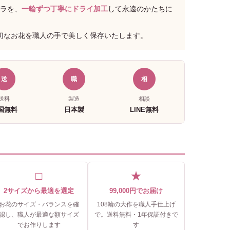
バラを、
一輪ずつ丁寧にドライ加工
して永遠のかたちに
切なお花を職人の手で美しく保存いたします。
送
職
相
送料
製造
相談
国無料
日本製
LINE無料
□
★
2サイズから最適を選定
99,000円でお届け
お花のサイズ・バランスを確
108輪の大作を職人手仕上げ
認し、職人が最適な額サイズ
で。送料無料・1年保証付きで
でお作りします
す