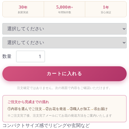
30
5,000
1
年
件+
年
創業実績
年間制作数
安心保証
数量
カートに入れる
注文確定ではありません。次の画面で内容をご確認いただけます。
ご注文から完成までの流れ
①内容を選んでご注文
→
②お花を発送
→
③職人が加工
→
④お届け
※ご注文完了後、注文完了メールにてお花の発送方法をご案内いたします
コンパクトサイズ感でリビングや玄関など