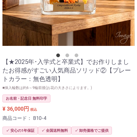
【★2025年･入学式と卒業式】でお作りしまし
たお得感がすごい人気商品ソリッド②【プレー
トカラー：無色透明】
■挿入輪数は約6～9輪前後(お花の大きさによります。)
お名前・記念日 無料印字
¥ 36,000円
税込
商品コード：
B10-4
✓ 安心の1年保証
✓ 全国送料無料
✓ 卸売価格でご提供