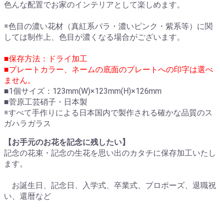
色んな配置でお家のインテリアとして楽しめます。
※色目の濃い花材（真紅系バラ・濃いピンク・紫系等）に関
しては制作上、色目が濃くなる場合がございます。
■保存方法：ドライ加工
■プレートカラー、ネームの底面のプレートへの印字は選べ
ません。
■1個サイズ：123mm(W)×123mm(H)×126mm
■菅原工芸硝子・日本製
※すべて手作りによる日本国内で製作される確かな品質のス
ガハラガラス
【お手元のお花を記念に残したい】
記念の花束・記念の生花を思い出のカタチに保存加工いたし
ます。
お誕生日、記念日、入学式、卒業式、プロポーズ、退職祝
い、還暦など