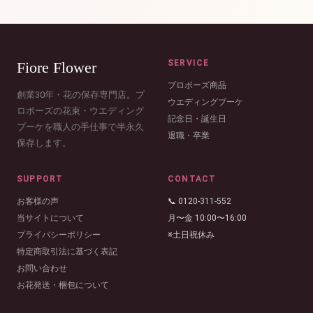
SERVICE
Fiore Flower
プロポーズ商品
創業30年・花の保存専門店。プ
ウエディングブーケ
ロポーズの花束・ウエディング
記念日・誕生日
ブーケを職人の手仕事で半永久
退職・卒業
保存します。
SUPPORT
CONTACT
お客様の声
📞 0120-311-552
当サイトについて
月〜金 10:00〜16:00
プライバシーポリシー
※土日祝休み
特定商取引法に基づく表記
お問い合わせ
お花発送・梱包について