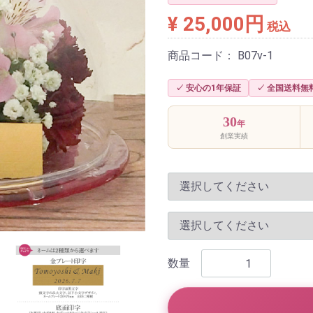
¥ 25,000円
税込
商品コード：
B07v-1
✓ 安心の1年保証
✓ 全国送料無
30
年
創業実績
数量