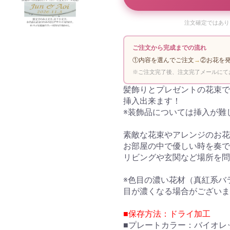
注文確定ではあり
ご注文から完成までの流れ
①内容を選んでご注文
→
②お花を
※ご注文完了後、注文完了メールにて
髪飾りとプレゼントの花束で
挿入出来ます！
※装飾品については挿入が難
素敵な花束やアレンジのお花
お部屋の中で優しい時を奏で
リビングや玄関など場所を問
※色目の濃い花材（真紅系バ
目が濃くなる場合がございま
■保存方法：ドライ加工
■プレートカラー：バイオレッ