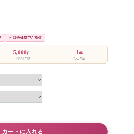
料
✓ 卸売価格でご提供
5,000
1
件+
年
年間制作数
安心保証
カートに入れる