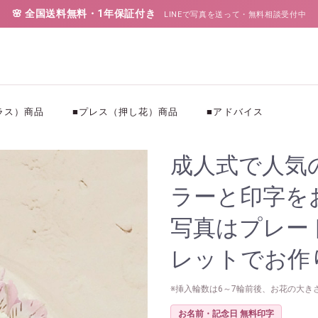
🌸 全国送料無料・1年保証付き
LINEで写真を送って・無料相談受付中
ラス）商品
■プレス（押し花）商品
■アドバイス
成人式で人気
ラーと印字を
写真はプレー
レットでお作
※挿入輪数は6～7輪前後、お花の大き
お名前・記念日 無料印字